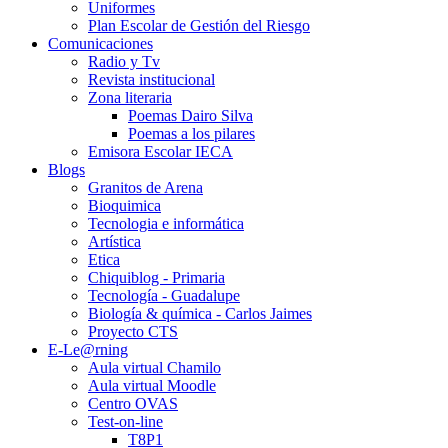
Uniformes
Plan Escolar de Gestión del Riesgo
Comunicaciones
Radio y Tv
Revista institucional
Zona literaria
Poemas Dairo Silva
Poemas a los pilares
Emisora Escolar IECA
Blogs
Granitos de Arena
Bioquimica
Tecnologia e informática
Artística
Etica
Chiquiblog - Primaria
Tecnología - Guadalupe
Biología & química - Carlos Jaimes
Proyecto CTS
E-Le@rning
Aula virtual Chamilo
Aula virtual Moodle
Centro OVAS
Test-on-line
T8P1