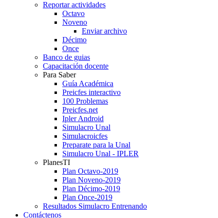
Reportar actividades
Octavo
Noveno
Enviar archivo
Décimo
Once
Banco de guias
Capacitación docente
Para Saber
Guía Académica
Preicfes interactivo
100 Problemas
Preicfes.net
Ipler Android
Simulacro Unal
Simulacroicfes
Preparate para la Unal
Simulacro Unal - IPLER
PlanesTI
Plan Octavo-2019
Plan Noveno-2019
Plan Décimo-2019
Plan Once-2019
Resultados Simulacro Entrenando
Contáctenos