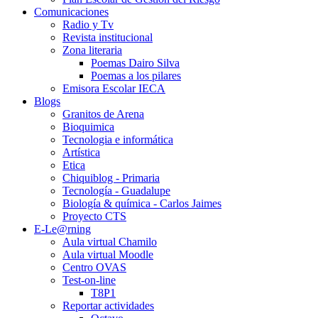
Comunicaciones
Radio y Tv
Revista institucional
Zona literaria
Poemas Dairo Silva
Poemas a los pilares
Emisora Escolar IECA
Blogs
Granitos de Arena
Bioquimica
Tecnologia e informática
Artística
Etica
Chiquiblog - Primaria
Tecnología - Guadalupe
Biología & química - Carlos Jaimes
Proyecto CTS
E-Le@rning
Aula virtual Chamilo
Aula virtual Moodle
Centro OVAS
Test-on-line
T8P1
Reportar actividades