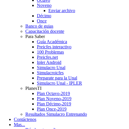
Octavo
Noveno
Enviar archivo
Décimo
Once
Banco de guias
Capacitación docente
Para Saber
Guía Académica
Preicfes interactivo
100 Problemas
Preicfes.net
Ipler Android
Simulacro Unal
Simulacroicfes
Preparate para la Unal
Simulacro Unal - IPLER
PlanesTI
Plan Octavo-2019
Plan Noveno-2019
Plan Décimo-2019
Plan Once-2019
Resultados Simulacro Entrenando
Contáctenos
Mas...