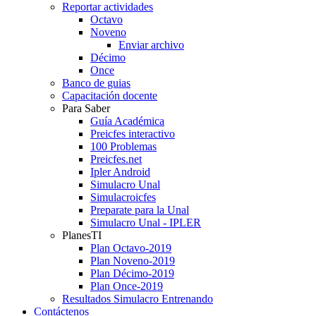
Reportar actividades
Octavo
Noveno
Enviar archivo
Décimo
Once
Banco de guias
Capacitación docente
Para Saber
Guía Académica
Preicfes interactivo
100 Problemas
Preicfes.net
Ipler Android
Simulacro Unal
Simulacroicfes
Preparate para la Unal
Simulacro Unal - IPLER
PlanesTI
Plan Octavo-2019
Plan Noveno-2019
Plan Décimo-2019
Plan Once-2019
Resultados Simulacro Entrenando
Contáctenos