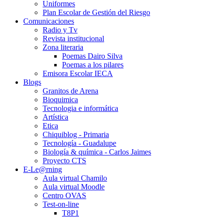
Uniformes
Plan Escolar de Gestión del Riesgo
Comunicaciones
Radio y Tv
Revista institucional
Zona literaria
Poemas Dairo Silva
Poemas a los pilares
Emisora Escolar IECA
Blogs
Granitos de Arena
Bioquimica
Tecnologia e informática
Artística
Etica
Chiquiblog - Primaria
Tecnología - Guadalupe
Biología & química - Carlos Jaimes
Proyecto CTS
E-Le@rning
Aula virtual Chamilo
Aula virtual Moodle
Centro OVAS
Test-on-line
T8P1