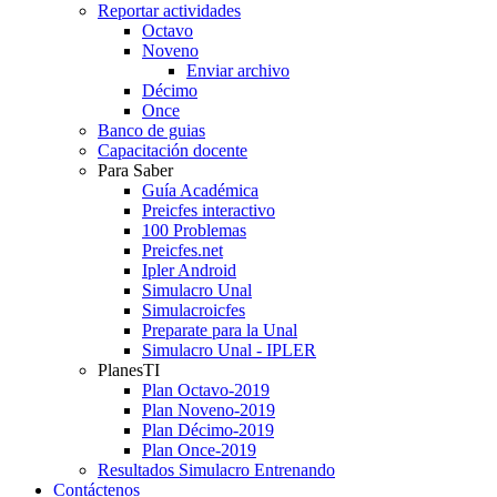
Reportar actividades
Octavo
Noveno
Enviar archivo
Décimo
Once
Banco de guias
Capacitación docente
Para Saber
Guía Académica
Preicfes interactivo
100 Problemas
Preicfes.net
Ipler Android
Simulacro Unal
Simulacroicfes
Preparate para la Unal
Simulacro Unal - IPLER
PlanesTI
Plan Octavo-2019
Plan Noveno-2019
Plan Décimo-2019
Plan Once-2019
Resultados Simulacro Entrenando
Contáctenos