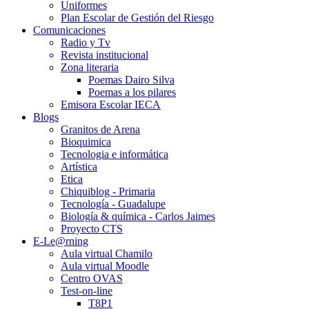
Uniformes
Plan Escolar de Gestión del Riesgo
Comunicaciones
Radio y Tv
Revista institucional
Zona literaria
Poemas Dairo Silva
Poemas a los pilares
Emisora Escolar IECA
Blogs
Granitos de Arena
Bioquimica
Tecnologia e informática
Artística
Etica
Chiquiblog - Primaria
Tecnología - Guadalupe
Biología & química - Carlos Jaimes
Proyecto CTS
E-Le@rning
Aula virtual Chamilo
Aula virtual Moodle
Centro OVAS
Test-on-line
T8P1