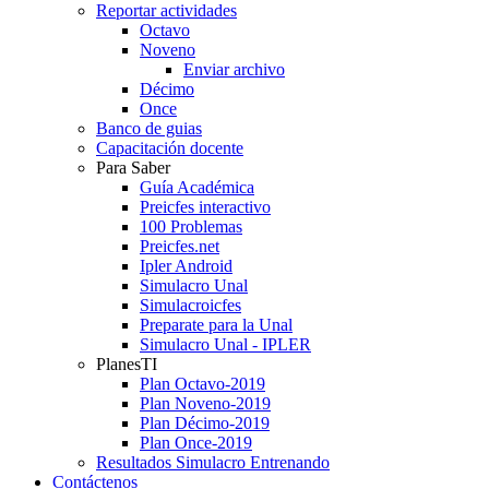
Reportar actividades
Octavo
Noveno
Enviar archivo
Décimo
Once
Banco de guias
Capacitación docente
Para Saber
Guía Académica
Preicfes interactivo
100 Problemas
Preicfes.net
Ipler Android
Simulacro Unal
Simulacroicfes
Preparate para la Unal
Simulacro Unal - IPLER
PlanesTI
Plan Octavo-2019
Plan Noveno-2019
Plan Décimo-2019
Plan Once-2019
Resultados Simulacro Entrenando
Contáctenos