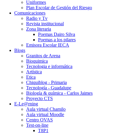
Uniformes
Plan Escolar de Gestión del Riesgo
Comunicaciones
Radio y Tv
Revista institucional
Zona literaria
Poemas Dairo Silva
Poemas a los pilares
Emisora Escolar IECA
Blogs
Granitos de Arena
Bioquimica
Tecnologia e informática
Artística
Etica
Chiquiblog - Primaria
Tecnología - Guadalupe
Biología & química - Carlos Jaimes
Proyecto CTS
E-Le@rning
Aula virtual Chamilo
Aula virtual Moodle
Centro OVAS
Test-on-line
T8P1