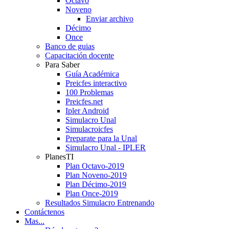
Octavo
Noveno
Enviar archivo
Décimo
Once
Banco de guias
Capacitación docente
Para Saber
Guía Académica
Preicfes interactivo
100 Problemas
Preicfes.net
Ipler Android
Simulacro Unal
Simulacroicfes
Preparate para la Unal
Simulacro Unal - IPLER
PlanesTI
Plan Octavo-2019
Plan Noveno-2019
Plan Décimo-2019
Plan Once-2019
Resultados Simulacro Entrenando
Contáctenos
Mas...