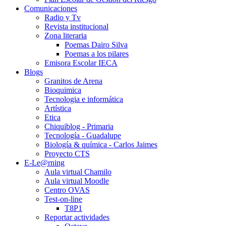
Comunicaciones
Radio y Tv
Revista institucional
Zona literaria
Poemas Dairo Silva
Poemas a los pilares
Emisora Escolar IECA
Blogs
Granitos de Arena
Bioquimica
Tecnologia e informática
Artística
Etica
Chiquiblog - Primaria
Tecnología - Guadalupe
Biología & química - Carlos Jaimes
Proyecto CTS
E-Le@rning
Aula virtual Chamilo
Aula virtual Moodle
Centro OVAS
Test-on-line
T8P1
Reportar actividades