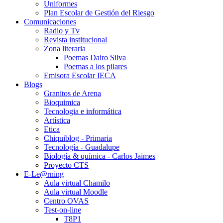
Uniformes
Plan Escolar de Gestión del Riesgo
Comunicaciones
Radio y Tv
Revista institucional
Zona literaria
Poemas Dairo Silva
Poemas a los pilares
Emisora Escolar IECA
Blogs
Granitos de Arena
Bioquimica
Tecnologia e informática
Artística
Etica
Chiquiblog - Primaria
Tecnología - Guadalupe
Biología & química - Carlos Jaimes
Proyecto CTS
E-Le@rning
Aula virtual Chamilo
Aula virtual Moodle
Centro OVAS
Test-on-line
T8P1