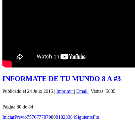
INFORMATE DE TU MUNDO 8 A #3
Publicado el 24 Julio 2015
|
Imprimir
|
Email
|
Visitas: 5835
Página 80 de 84
Iniciar
Previo
75
76
77
78
79
80
81
82
83
84
Siguiente
Fin
Copyright © 2026
I. E. Ciudad de Asís - Carrera 18 No. 8-83 Barrio San
Rights Reserved.
Francisco. Tel: 4228117 - 4229111 - Puerto Asís - Putumayo