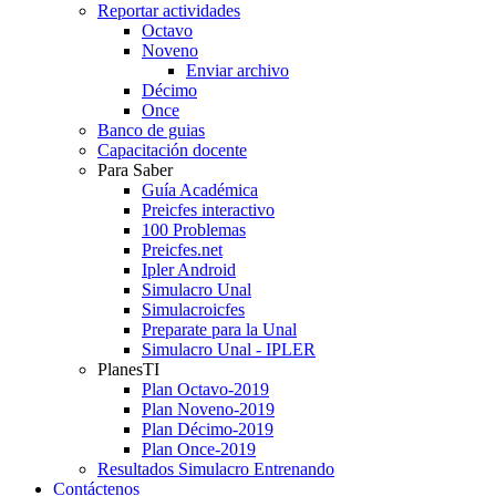
Reportar actividades
Octavo
Noveno
Enviar archivo
Décimo
Once
Banco de guias
Capacitación docente
Para Saber
Guía Académica
Preicfes interactivo
100 Problemas
Preicfes.net
Ipler Android
Simulacro Unal
Simulacroicfes
Preparate para la Unal
Simulacro Unal - IPLER
PlanesTI
Plan Octavo-2019
Plan Noveno-2019
Plan Décimo-2019
Plan Once-2019
Resultados Simulacro Entrenando
Contáctenos