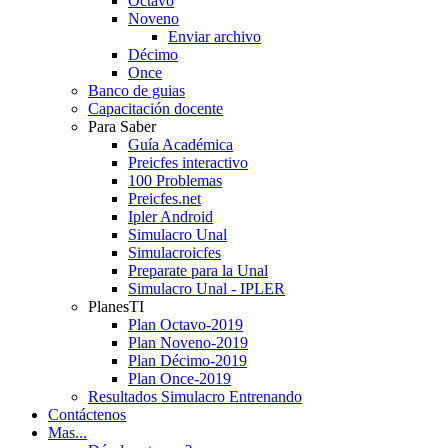
Octavo
Noveno
Enviar archivo
Décimo
Once
Banco de guias
Capacitación docente
Para Saber
Guía Académica
Preicfes interactivo
100 Problemas
Preicfes.net
Ipler Android
Simulacro Unal
Simulacroicfes
Preparate para la Unal
Simulacro Unal - IPLER
PlanesTI
Plan Octavo-2019
Plan Noveno-2019
Plan Décimo-2019
Plan Once-2019
Resultados Simulacro Entrenando
Contáctenos
Mas...