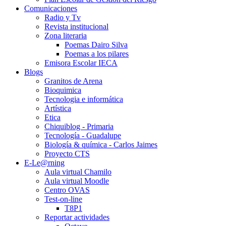
Comunicaciones
Radio y Tv
Revista institucional
Zona literaria
Poemas Dairo Silva
Poemas a los pilares
Emisora Escolar IECA
Blogs
Granitos de Arena
Bioquimica
Tecnologia e informática
Artística
Etica
Chiquiblog - Primaria
Tecnología - Guadalupe
Biología & química - Carlos Jaimes
Proyecto CTS
E-Le@rning
Aula virtual Chamilo
Aula virtual Moodle
Centro OVAS
Test-on-line
T8P1
Reportar actividades