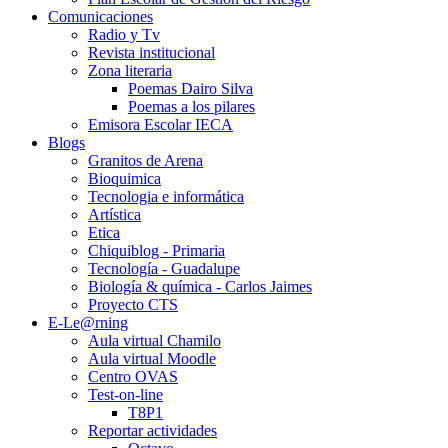
Comunicaciones
Radio y Tv
Revista institucional
Zona literaria
Poemas Dairo Silva
Poemas a los pilares
Emisora Escolar IECA
Blogs
Granitos de Arena
Bioquimica
Tecnologia e informática
Artística
Etica
Chiquiblog - Primaria
Tecnología - Guadalupe
Biología & química - Carlos Jaimes
Proyecto CTS
E-Le@rning
Aula virtual Chamilo
Aula virtual Moodle
Centro OVAS
Test-on-line
T8P1
Reportar actividades