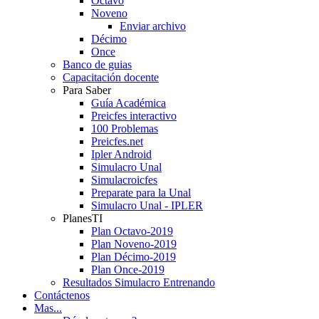
Octavo
Noveno
Enviar archivo
Décimo
Once
Banco de guias
Capacitación docente
Para Saber
Guía Académica
Preicfes interactivo
100 Problemas
Preicfes.net
Ipler Android
Simulacro Unal
Simulacroicfes
Preparate para la Unal
Simulacro Unal - IPLER
PlanesTI
Plan Octavo-2019
Plan Noveno-2019
Plan Décimo-2019
Plan Once-2019
Resultados Simulacro Entrenando
Contáctenos
Mas...