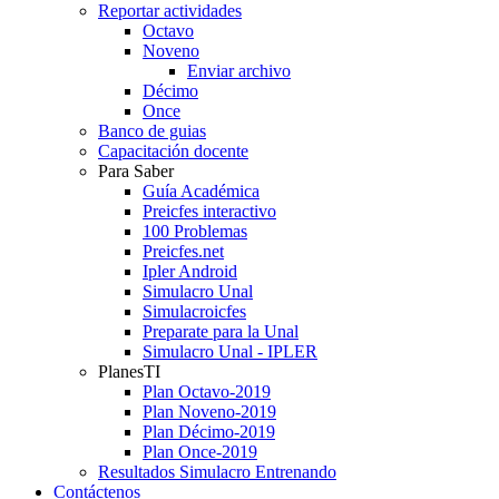
Reportar actividades
Octavo
Noveno
Enviar archivo
Décimo
Once
Banco de guias
Capacitación docente
Para Saber
Guía Académica
Preicfes interactivo
100 Problemas
Preicfes.net
Ipler Android
Simulacro Unal
Simulacroicfes
Preparate para la Unal
Simulacro Unal - IPLER
PlanesTI
Plan Octavo-2019
Plan Noveno-2019
Plan Décimo-2019
Plan Once-2019
Resultados Simulacro Entrenando
Contáctenos