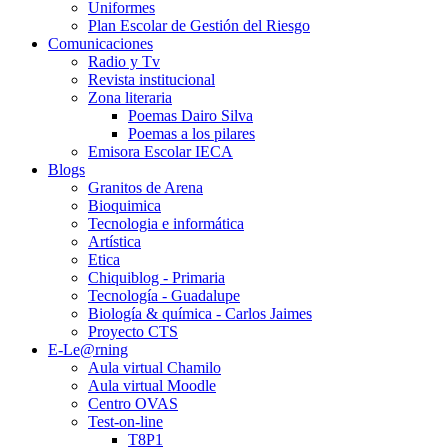
Uniformes
Plan Escolar de Gestión del Riesgo
Comunicaciones
Radio y Tv
Revista institucional
Zona literaria
Poemas Dairo Silva
Poemas a los pilares
Emisora Escolar IECA
Blogs
Granitos de Arena
Bioquimica
Tecnologia e informática
Artística
Etica
Chiquiblog - Primaria
Tecnología - Guadalupe
Biología & química - Carlos Jaimes
Proyecto CTS
E-Le@rning
Aula virtual Chamilo
Aula virtual Moodle
Centro OVAS
Test-on-line
T8P1