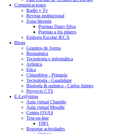
Comunicaciones
Radio y Tv
Revista institucional
Zona literaria
Poemas Dairo Silva
Poemas a los pilares
Emisora Escolar IECA
Blogs
Granitos de Arena
Bioquimica
Tecnologia e informática
Artística
Etica
Chiquiblog - Primaria
Tecnología - Guadalupe
Biología & química - Carlos Jaimes
Proyecto CTS
E-Le@rning
Aula virtual Chamilo
Aula virtual Moodle
Centro OVAS
Test-on-line
T8P1
Reportar actividades