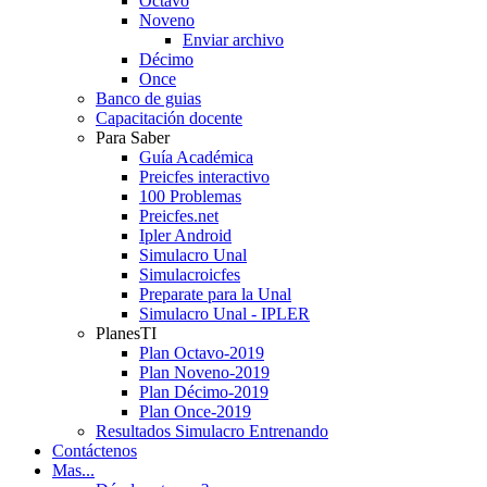
Octavo
Noveno
Enviar archivo
Décimo
Once
Banco de guias
Capacitación docente
Para Saber
Guía Académica
Preicfes interactivo
100 Problemas
Preicfes.net
Ipler Android
Simulacro Unal
Simulacroicfes
Preparate para la Unal
Simulacro Unal - IPLER
PlanesTI
Plan Octavo-2019
Plan Noveno-2019
Plan Décimo-2019
Plan Once-2019
Resultados Simulacro Entrenando
Contáctenos
Mas...