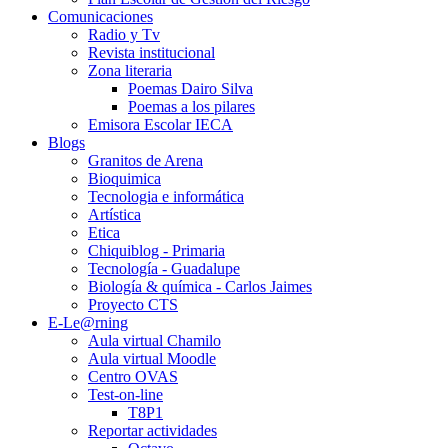
Comunicaciones
Radio y Tv
Revista institucional
Zona literaria
Poemas Dairo Silva
Poemas a los pilares
Emisora Escolar IECA
Blogs
Granitos de Arena
Bioquimica
Tecnologia e informática
Artística
Etica
Chiquiblog - Primaria
Tecnología - Guadalupe
Biología & química - Carlos Jaimes
Proyecto CTS
E-Le@rning
Aula virtual Chamilo
Aula virtual Moodle
Centro OVAS
Test-on-line
T8P1
Reportar actividades