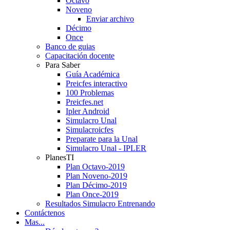
Octavo
Noveno
Enviar archivo
Décimo
Once
Banco de guias
Capacitación docente
Para Saber
Guía Académica
Preicfes interactivo
100 Problemas
Preicfes.net
Ipler Android
Simulacro Unal
Simulacroicfes
Preparate para la Unal
Simulacro Unal - IPLER
PlanesTI
Plan Octavo-2019
Plan Noveno-2019
Plan Décimo-2019
Plan Once-2019
Resultados Simulacro Entrenando
Contáctenos
Mas...