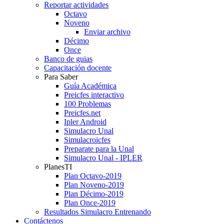
Reportar actividades
Octavo
Noveno
Enviar archivo
Décimo
Once
Banco de guias
Capacitación docente
Para Saber
Guía Académica
Preicfes interactivo
100 Problemas
Preicfes.net
Ipler Android
Simulacro Unal
Simulacroicfes
Preparate para la Unal
Simulacro Unal - IPLER
PlanesTI
Plan Octavo-2019
Plan Noveno-2019
Plan Décimo-2019
Plan Once-2019
Resultados Simulacro Entrenando
Contáctenos