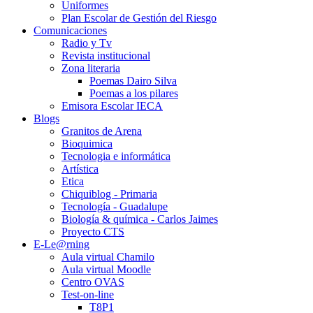
Uniformes
Plan Escolar de Gestión del Riesgo
Comunicaciones
Radio y Tv
Revista institucional
Zona literaria
Poemas Dairo Silva
Poemas a los pilares
Emisora Escolar IECA
Blogs
Granitos de Arena
Bioquimica
Tecnologia e informática
Artística
Etica
Chiquiblog - Primaria
Tecnología - Guadalupe
Biología & química - Carlos Jaimes
Proyecto CTS
E-Le@rning
Aula virtual Chamilo
Aula virtual Moodle
Centro OVAS
Test-on-line
T8P1