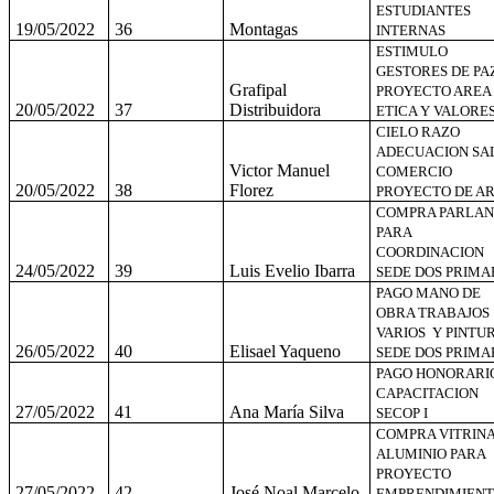
ESTUDIANTES
19/05/2022
36
Montagas
INTERNAS
ESTIMULO
GESTORES DE PA
Grafipal
PROYECTO AREA
20/05/2022
37
Distribuidora
ETICA Y VALORE
CIELO RAZO
ADECUACION SA
Victor Manuel
COMERCIO
20/05/2022
38
Florez
PROYECTO DE A
COMPRA PARLAN
PARA
COORDINACION
24/05/2022
39
Luis Evelio Ibarra
SEDE DOS PRIMA
PAGO MANO DE
OBRA TRABAJOS
VARIOS Y PINTU
26/05/2022
40
Elisael Yaqueno
SEDE DOS PRIMA
PAGO HONORARI
CAPACITACION
27/05/2022
41
Ana María Silva
SECOP I
COMPRA VITRIN
ALUMINIO PARA
PROYECTO
27/05/2022
42
José Noal Marcelo
EMPRENDIMIEN