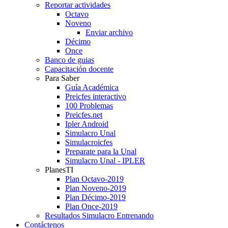
Reportar actividades
Octavo
Noveno
Enviar archivo
Décimo
Once
Banco de guias
Capacitación docente
Para Saber
Guía Académica
Preicfes interactivo
100 Problemas
Preicfes.net
Ipler Android
Simulacro Unal
Simulacroicfes
Preparate para la Unal
Simulacro Unal - IPLER
PlanesTI
Plan Octavo-2019
Plan Noveno-2019
Plan Décimo-2019
Plan Once-2019
Resultados Simulacro Entrenando
Contáctenos