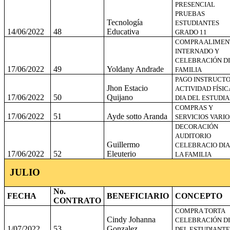
PRESENCIAL
PRUEBAS
Tecnología
ESTUDIANTES
14/06/2022
48
Educativa
GRADO 11
COMPRA ALIMEN
INTERNADO Y
CELEBRACIÓN DI
17/06/2022
49
Yoldany Andrade
FAMILIA
PAGO INSTRUCT
Jhon Estacio
ACTIVIDAD FÍSIC
17/06/2022
50
Quijano
DIA DEL ESTUDI
COMPRAS Y
17/06/2022
51
Ayde sotto Aranda
SERVICIOS VARIO
DECORACIÓN
AUDITORIO
Guillermo
CELEBRACIO DIA
17/06/2022
52
Eleuterio
LA FAMILIA
JULIO
No.
FECHA
BENEFICIARIO
CONCEPTO
CONTRATO
COMPRA TORTA
Cindy Johanna
CELEBRACIÓN DI
1/07/2022
53
Gonzalez
DEL ESTUDIANTE