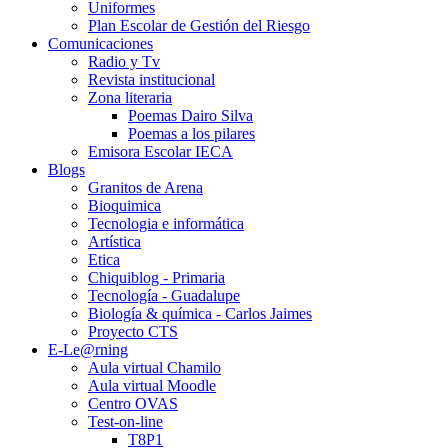
Uniformes
Plan Escolar de Gestión del Riesgo
Comunicaciones
Radio y Tv
Revista institucional
Zona literaria
Poemas Dairo Silva
Poemas a los pilares
Emisora Escolar IECA
Blogs
Granitos de Arena
Bioquimica
Tecnologia e informática
Artística
Etica
Chiquiblog - Primaria
Tecnología - Guadalupe
Biología & química - Carlos Jaimes
Proyecto CTS
E-Le@rning
Aula virtual Chamilo
Aula virtual Moodle
Centro OVAS
Test-on-line
T8P1