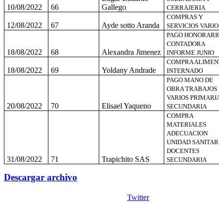
10/08/2022
66
Gallego
CERRAJERIA
COMPRAS Y
12/08/2022
67
Ayde sotto Aranda
SERVICIOS VARIO
PAGO HONORARI
CONTADORA
18/08/2022
68
Alexandra Jimenez
INFORME JUNIO
COMPRA ALIMEN
18/08/2022
69
Yoldany Andrade
INTERNADO
PAGO MANO DE
OBRA TRABAJOS
VARIOS PRIMARI
20/08/2022
70
Elisael Yaqueno
SECUNDARIA
COMPRA
MATERIALES
ADECUACION
UNIDAD SANITAR
DOCENTES
31/08/2022
71
Trapichito SAS
SECUNDARIA
Descargar archivo
Twitter
Copyright © 2026
I. E. Ciudad de Asís - Carrera 18 No. 8-83 Barrio San