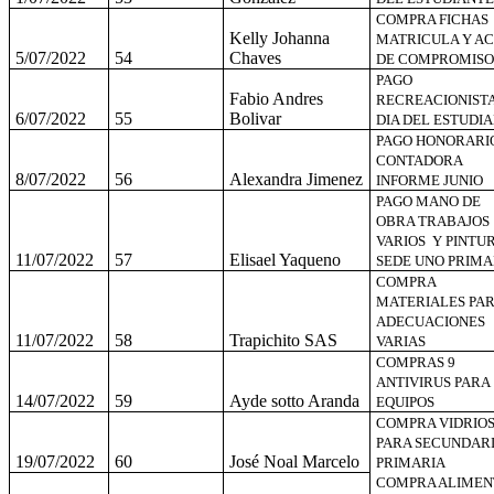
COMPRA FICHAS
Kelly Johanna
MATRICULA Y AC
5/07/2022
54
Chaves
DE COMPROMISO
PAGO
Fabio Andres
RECREACIONIST
6/07/2022
55
Bolivar
DIA DEL ESTUDI
PAGO HONORARI
CONTADORA
8/07/2022
56
Alexandra Jimenez
INFORME JUNIO
PAGO MANO DE
OBRA TRABAJOS
VARIOS Y PINTU
11/07/2022
57
Elisael Yaqueno
SEDE UNO PRIMA
COMPRA
MATERIALES PA
ADECUACIONES
11/07/2022
58
Trapichito SAS
VARIAS
COMPRAS 9
ANTIVIRUS PARA
14/07/2022
59
Ayde sotto Aranda
EQUIPOS
COMPRA VIDRIO
PARA SECUNDARI
19/07/2022
60
José Noal Marcelo
PRIMARIA
COMPRA ALIMEN