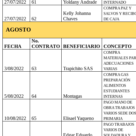
27/07/2022
61
Yoldany Andrade
INTERNADO
COMPRA PAZ Y
Kelly Johanna
SALVOS Y RECIB
27/07/2022
62
Chaves
DE CAJA
AGOSTO
No.
FECHA
CONTRATO
BENEFICIARIO
CONCEPTO
COMPRA
MATERIALES PA
ADECUACIONES
3/08/2022
63
Trapichito SAS
VARIAS
COMPRA GAS
PREPARACIÓN
ALIMENTOS
ESTUDIANTES
5/08/2022
64
Montagas
INTERNAS
PAGO MANO DE
OBRA TRABAJOS
VARIOS SEDE DO
10/08/2022
65
Elisael Yaqueno
PRIMARIA
PAGO TRABAJOS
VARIOS DE
Edgar Eduardo
SOLDADURA Y