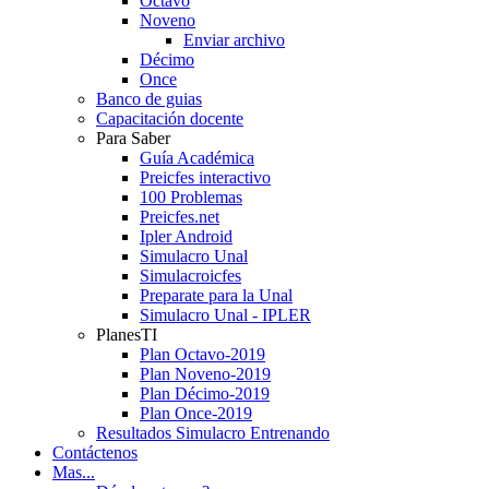
Octavo
Noveno
Enviar archivo
Décimo
Once
Banco de guias
Capacitación docente
Para Saber
Guía Académica
Preicfes interactivo
100 Problemas
Preicfes.net
Ipler Android
Simulacro Unal
Simulacroicfes
Preparate para la Unal
Simulacro Unal - IPLER
PlanesTI
Plan Octavo-2019
Plan Noveno-2019
Plan Décimo-2019
Plan Once-2019
Resultados Simulacro Entrenando
Contáctenos
Mas...