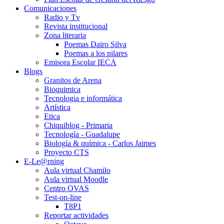
Comunicaciones
Radio y Tv
Revista institucional
Zona literaria
Poemas Dairo Silva
Poemas a los pilares
Emisora Escolar IECA
Blogs
Granitos de Arena
Bioquimica
Tecnologia e informática
Artística
Etica
Chiquiblog - Primaria
Tecnología - Guadalupe
Biología & química - Carlos Jaimes
Proyecto CTS
E-Le@rning
Aula virtual Chamilo
Aula virtual Moodle
Centro OVAS
Test-on-line
T8P1
Reportar actividades