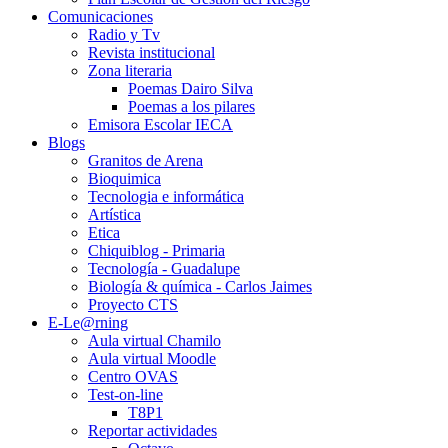
Comunicaciones
Radio y Tv
Revista institucional
Zona literaria
Poemas Dairo Silva
Poemas a los pilares
Emisora Escolar IECA
Blogs
Granitos de Arena
Bioquimica
Tecnologia e informática
Artística
Etica
Chiquiblog - Primaria
Tecnología - Guadalupe
Biología & química - Carlos Jaimes
Proyecto CTS
E-Le@rning
Aula virtual Chamilo
Aula virtual Moodle
Centro OVAS
Test-on-line
T8P1
Reportar actividades