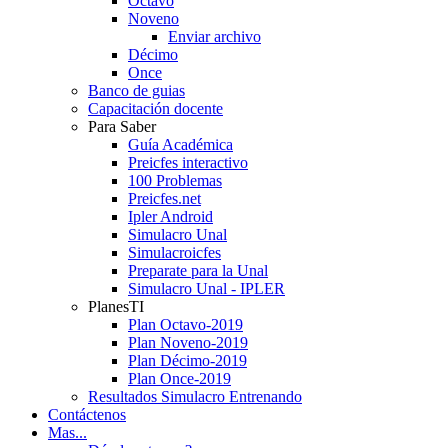
Octavo
Noveno
Enviar archivo
Décimo
Once
Banco de guias
Capacitación docente
Para Saber
Guía Académica
Preicfes interactivo
100 Problemas
Preicfes.net
Ipler Android
Simulacro Unal
Simulacroicfes
Preparate para la Unal
Simulacro Unal - IPLER
PlanesTI
Plan Octavo-2019
Plan Noveno-2019
Plan Décimo-2019
Plan Once-2019
Resultados Simulacro Entrenando
Contáctenos
Mas...