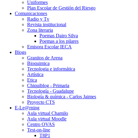
Uniformes
Plan Escolar de Gestión del Riesgo
Comunicaciones
Radio y Tv
Revista institucional
Zona literaria
Poemas Dairo Silva
Poemas a los pilares
Emisora Escolar IECA
Blogs
Granitos de Arena
Bioquimica
Tecnologia e informática
Artística
Etica
Chiquiblog - Primaria
Tecnología - Guadalupe
Biología & química - Carlos Jaimes
Proyecto CTS
E-Le@rning
Aula virtual Chamilo
Aula virtual Moodle
Centro OVAS
Test-on-line
T8P1