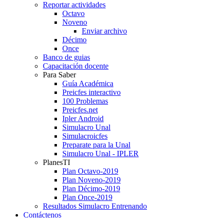
Reportar actividades
Octavo
Noveno
Enviar archivo
Décimo
Once
Banco de guias
Capacitación docente
Para Saber
Guía Académica
Preicfes interactivo
100 Problemas
Preicfes.net
Ipler Android
Simulacro Unal
Simulacroicfes
Preparate para la Unal
Simulacro Unal - IPLER
PlanesTI
Plan Octavo-2019
Plan Noveno-2019
Plan Décimo-2019
Plan Once-2019
Resultados Simulacro Entrenando
Contáctenos