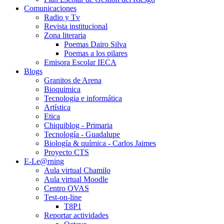
Comunicaciones
Radio y Tv
Revista institucional
Zona literaria
Poemas Dairo Silva
Poemas a los pilares
Emisora Escolar IECA
Blogs
Granitos de Arena
Bioquimica
Tecnologia e informática
Artística
Etica
Chiquiblog - Primaria
Tecnología - Guadalupe
Biología & química - Carlos Jaimes
Proyecto CTS
E-Le@rning
Aula virtual Chamilo
Aula virtual Moodle
Centro OVAS
Test-on-line
T8P1
Reportar actividades