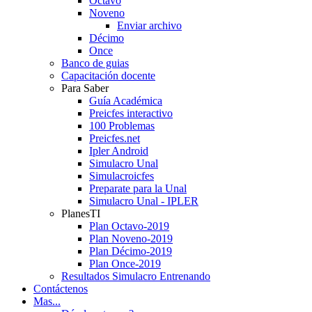
Octavo
Noveno
Enviar archivo
Décimo
Once
Banco de guias
Capacitación docente
Para Saber
Guía Académica
Preicfes interactivo
100 Problemas
Preicfes.net
Ipler Android
Simulacro Unal
Simulacroicfes
Preparate para la Unal
Simulacro Unal - IPLER
PlanesTI
Plan Octavo-2019
Plan Noveno-2019
Plan Décimo-2019
Plan Once-2019
Resultados Simulacro Entrenando
Contáctenos
Mas...