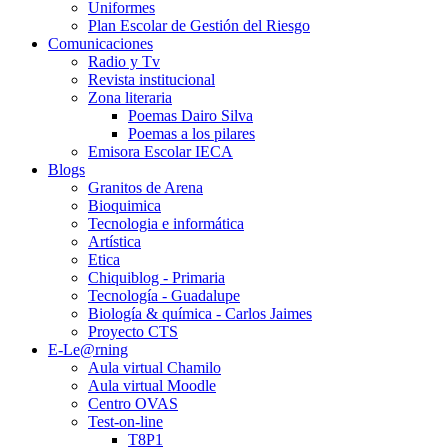
Uniformes
Plan Escolar de Gestión del Riesgo
Comunicaciones
Radio y Tv
Revista institucional
Zona literaria
Poemas Dairo Silva
Poemas a los pilares
Emisora Escolar IECA
Blogs
Granitos de Arena
Bioquimica
Tecnologia e informática
Artística
Etica
Chiquiblog - Primaria
Tecnología - Guadalupe
Biología & química - Carlos Jaimes
Proyecto CTS
E-Le@rning
Aula virtual Chamilo
Aula virtual Moodle
Centro OVAS
Test-on-line
T8P1