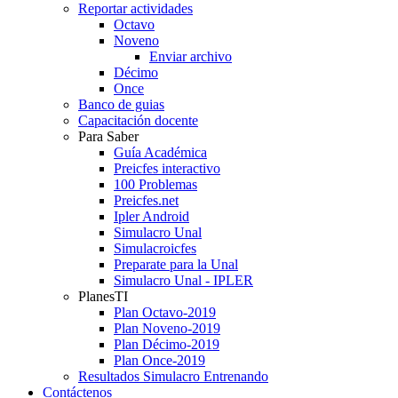
Reportar actividades
Octavo
Noveno
Enviar archivo
Décimo
Once
Banco de guias
Capacitación docente
Para Saber
Guía Académica
Preicfes interactivo
100 Problemas
Preicfes.net
Ipler Android
Simulacro Unal
Simulacroicfes
Preparate para la Unal
Simulacro Unal - IPLER
PlanesTI
Plan Octavo-2019
Plan Noveno-2019
Plan Décimo-2019
Plan Once-2019
Resultados Simulacro Entrenando
Contáctenos