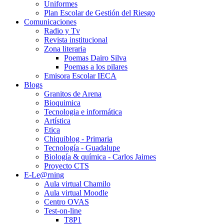
Uniformes
Plan Escolar de Gestión del Riesgo
Comunicaciones
Radio y Tv
Revista institucional
Zona literaria
Poemas Dairo Silva
Poemas a los pilares
Emisora Escolar IECA
Blogs
Granitos de Arena
Bioquimica
Tecnologia e informática
Artística
Etica
Chiquiblog - Primaria
Tecnología - Guadalupe
Biología & química - Carlos Jaimes
Proyecto CTS
E-Le@rning
Aula virtual Chamilo
Aula virtual Moodle
Centro OVAS
Test-on-line
T8P1