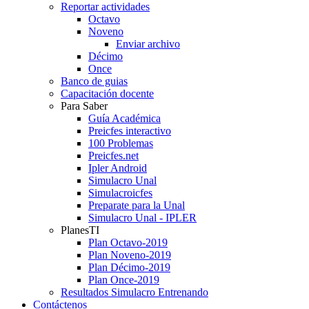
Reportar actividades
Octavo
Noveno
Enviar archivo
Décimo
Once
Banco de guias
Capacitación docente
Para Saber
Guía Académica
Preicfes interactivo
100 Problemas
Preicfes.net
Ipler Android
Simulacro Unal
Simulacroicfes
Preparate para la Unal
Simulacro Unal - IPLER
PlanesTI
Plan Octavo-2019
Plan Noveno-2019
Plan Décimo-2019
Plan Once-2019
Resultados Simulacro Entrenando
Contáctenos