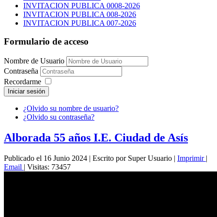
INVITACION PUBLICA 0008-2026
INVITACION PUBLICA 008-2026
INVITACION PUBLICA 007-2026
Formulario de acceso
Nombre de Usuario
Contraseña
Recordarme
Iniciar sesión
¿Olvido su nombre de usuario?
¿Olvido su contraseña?
Alborada 55 años I.E. Ciudad de Asís
Publicado el 16 Junio 2024
|
Escrito por Super Usuario
|
Imprimir
|
Email
|
Visitas: 73457