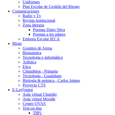
Uniformes
Plan Escolar de Gestión del Riesgo
Comunicaciones
Radio y Tv
Revista institucional
Zona literaria
Poemas Dairo Silva
Poemas a los pilares
Emisora Escolar IECA
Blogs
Granitos de Arena
Bioquimica
Tecnologia e informática
Artística
Etica
Chiquiblog - Primaria
Tecnología - Guadalupe
Biología & química - Carlos Jaimes
Proyecto CTS
E-Le@rning
Aula virtual Chamilo
Aula virtual Moodle
Centro OVAS
Test-on-line
T8P1