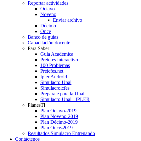
Reportar actividades
Octavo
Noveno
Enviar archivo
Décimo
Once
Banco de guias
Capacitación docente
Para Saber
Guía Académica
Preicfes interactivo
100 Problemas
Preicfes.net
Ipler Android
Simulacro Unal
Simulacroicfes
Preparate para la Unal
Simulacro Unal - IPLER
PlanesTI
Plan Octavo-2019
Plan Noveno-2019
Plan Décimo-2019
Plan Once-2019
Resultados Simulacro Entrenando
Contáctenos