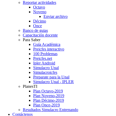
Reportar actividades
Octavo
Noveno
Enviar archivo
Décimo
Once
Banco de guias
Capacitación docente
Para Saber
Guía Académica
Preicfes interactivo
100 Problemas
Preicfes.net
Ipler Android
Simulacro Unal
Simulacroicfes
Preparate para la Unal
Simulacro Unal - IPLER
PlanesTI
Plan Octavo-2019
Plan Noveno-2019
Plan Décimo-2019
Plan Once-2019
Resultados Simulacro Entrenando
Contáctenos