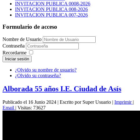
INVITACION PUBLICA 0008-2026
INVITACION PUBLICA 008-2026
INVITACION PUBLICA 007-2026
Formulario de acceso
Nombre de Usuario
Contraseña
Recordarme
Iniciar sesión
¿Olvido su nombre de usuario?
¿Olvido su contraseña?
Alborada 55 años I.E. Ciudad de Asís
Publicado el 16 Junio 2024
|
Escrito por Super Usuario
|
Imprimir
|
Email
|
Visitas: 73627