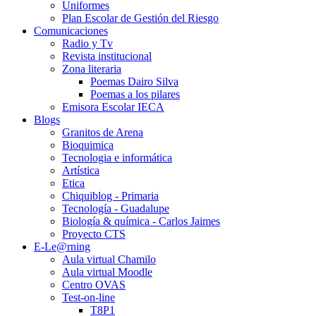
Uniformes
Plan Escolar de Gestión del Riesgo
Comunicaciones
Radio y Tv
Revista institucional
Zona literaria
Poemas Dairo Silva
Poemas a los pilares
Emisora Escolar IECA
Blogs
Granitos de Arena
Bioquimica
Tecnologia e informática
Artística
Etica
Chiquiblog - Primaria
Tecnología - Guadalupe
Biología & química - Carlos Jaimes
Proyecto CTS
E-Le@rning
Aula virtual Chamilo
Aula virtual Moodle
Centro OVAS
Test-on-line
T8P1