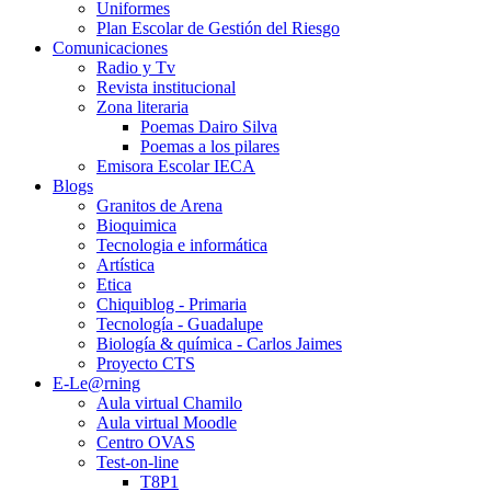
Uniformes
Plan Escolar de Gestión del Riesgo
Comunicaciones
Radio y Tv
Revista institucional
Zona literaria
Poemas Dairo Silva
Poemas a los pilares
Emisora Escolar IECA
Blogs
Granitos de Arena
Bioquimica
Tecnologia e informática
Artística
Etica
Chiquiblog - Primaria
Tecnología - Guadalupe
Biología & química - Carlos Jaimes
Proyecto CTS
E-Le@rning
Aula virtual Chamilo
Aula virtual Moodle
Centro OVAS
Test-on-line
T8P1