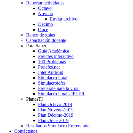
Reportar actividades
Octavo
Noveno
Enviar archivo
Décimo
Once
Banco de guias
Capacitación docente
Para Saber
Guía Académica
Preicfes interactivo
100 Problemas
Preicfes.net
Ipler Android
Simulacro Unal
Simulacroicfes
Preparate para la Unal
Simulacro Unal - IPLER
PlanesTI
Plan Octavo-2019
Plan Noveno-2019
Plan Décimo-2019
Plan Once-2019
Resultados Simulacro Entrenando
Contáctenos