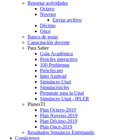
Reportar actividades
Octavo
Noveno
Enviar archivo
Décimo
Once
Banco de guias
Capacitación docente
Para Saber
Guía Académica
Preicfes interactivo
100 Problemas
Preicfes.net
Ipler Android
Simulacro Unal
Simulacroicfes
Preparate para la Unal
Simulacro Unal - IPLER
PlanesTI
Plan Octavo-2019
Plan Noveno-2019
Plan Décimo-2019
Plan Once-2019
Resultados Simulacro Entrenando
Contáctenos