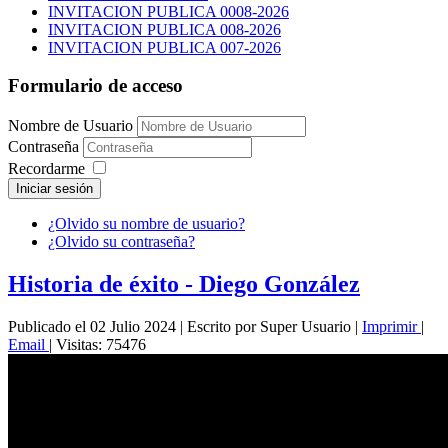
INVITACION PUBLICA 0008-2026
INVITACION PUBLICA 008-2026
INVITACION PUBLICA 007-2026
Formulario de acceso
Nombre de Usuario
Contraseña
Recordarme
Iniciar sesión
¿Olvido su nombre de usuario?
¿Olvido su contraseña?
Historia de éxito - Diego González
Publicado el 02 Julio 2024
|
Escrito por Super Usuario
|
Imprimir
|
Email
|
Visitas: 75476