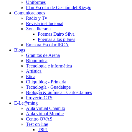
Uniformes
Plan Escolar de Gestión del Riesgo
Comunicaciones
Radio y Tv
Revista institucional
Zona literaria
Poemas Dairo Silva
Poemas a los pilares
Emisora Escolar IECA
Blogs
Granitos de Arena
Bioquimica
Tecnologia e informática
Artística
Etica
Chiquiblog - Primaria
Tecnología - Guadalupe
Biología & química - Carlos Jaimes
Proyecto CTS
E-Le@rning
Aula virtual Chamilo
Aula virtual Moodle
Centro OVAS
Test-on-line
T8P1