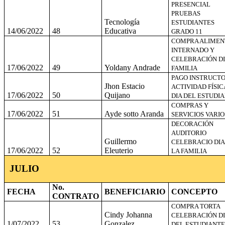
PRESENCIAL
PRUEBAS
Tecnología
ESTUDIANTES
14/06/2022
48
Educativa
GRADO 11
COMPRA ALIMEN
INTERNADO Y
CELEBRACIÓN DI
17/06/2022
49
Yoldany Andrade
FAMILIA
PAGO INSTRUCT
Jhon Estacio
ACTIVIDAD FÍSIC
17/06/2022
50
Quijano
DIA DEL ESTUDI
COMPRAS Y
17/06/2022
51
Ayde sotto Aranda
SERVICIOS VARIO
DECORACIÓN
AUDITORIO
Guillermo
CELEBRACIO DIA
17/06/2022
52
Eleuterio
LA FAMILIA
JULIO
No.
FECHA
BENEFICIARIO
CONCEPTO
CONTRATO
COMPRA TORTA
Cindy Johanna
CELEBRACIÓN DI
1/07/2022
53
Gonzalez
DEL ESTUDIANTE