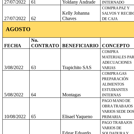
27/07/2022
61
Yoldany Andrade
INTERNADO
COMPRA PAZ Y
Kelly Johanna
SALVOS Y RECIB
27/07/2022
62
Chaves
DE CAJA
AGOSTO
No.
FECHA
CONTRATO
BENEFICIARIO
CONCEPTO
COMPRA
MATERIALES PA
ADECUACIONES
3/08/2022
63
Trapichito SAS
VARIAS
COMPRA GAS
PREPARACIÓN
ALIMENTOS
ESTUDIANTES
5/08/2022
64
Montagas
INTERNAS
PAGO MANO DE
OBRA TRABAJOS
VARIOS SEDE DO
10/08/2022
65
Elisael Yaqueno
PRIMARIA
PAGO TRABAJOS
VARIOS DE
Edgar Eduardo
SOLDADURA Y