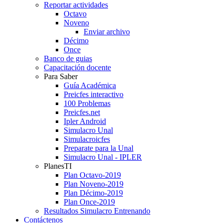
Reportar actividades
Octavo
Noveno
Enviar archivo
Décimo
Once
Banco de guias
Capacitación docente
Para Saber
Guía Académica
Preicfes interactivo
100 Problemas
Preicfes.net
Ipler Android
Simulacro Unal
Simulacroicfes
Preparate para la Unal
Simulacro Unal - IPLER
PlanesTI
Plan Octavo-2019
Plan Noveno-2019
Plan Décimo-2019
Plan Once-2019
Resultados Simulacro Entrenando
Contáctenos