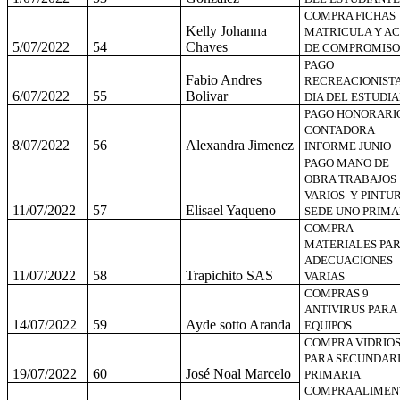
COMPRA FICHAS
Kelly Johanna
MATRICULA Y AC
5/07/2022
54
Chaves
DE COMPROMISO
PAGO
Fabio Andres
RECREACIONIST
6/07/2022
55
Bolivar
DIA DEL ESTUDI
PAGO HONORARI
CONTADORA
8/07/2022
56
Alexandra Jimenez
INFORME JUNIO
PAGO MANO DE
OBRA TRABAJOS
VARIOS Y PINTU
11/07/2022
57
Elisael Yaqueno
SEDE UNO PRIMA
COMPRA
MATERIALES PA
ADECUACIONES
11/07/2022
58
Trapichito SAS
VARIAS
COMPRAS 9
ANTIVIRUS PARA
14/07/2022
59
Ayde sotto Aranda
EQUIPOS
COMPRA VIDRIO
PARA SECUNDARI
19/07/2022
60
José Noal Marcelo
PRIMARIA
COMPRA ALIMEN