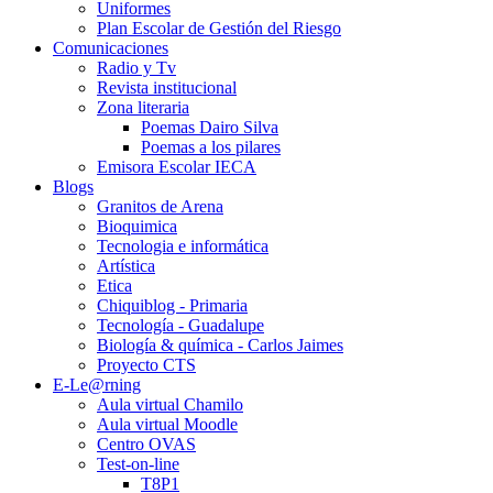
Uniformes
Plan Escolar de Gestión del Riesgo
Comunicaciones
Radio y Tv
Revista institucional
Zona literaria
Poemas Dairo Silva
Poemas a los pilares
Emisora Escolar IECA
Blogs
Granitos de Arena
Bioquimica
Tecnologia e informática
Artística
Etica
Chiquiblog - Primaria
Tecnología - Guadalupe
Biología & química - Carlos Jaimes
Proyecto CTS
E-Le@rning
Aula virtual Chamilo
Aula virtual Moodle
Centro OVAS
Test-on-line
T8P1