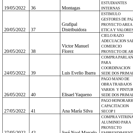
ESTUDIANTES
19/05/2022
36
Montagas
INTERNAS
ESTIMULO
GESTORES DE PA
Grafipal
PROYECTO AREA
20/05/2022
37
Distribuidora
ETICA Y VALORE
CIELO RAZO
ADECUACION SA
Victor Manuel
COMERCIO
20/05/2022
38
Florez
PROYECTO DE A
COMPRA PARLAN
PARA
COORDINACION
24/05/2022
39
Luis Evelio Ibarra
SEDE DOS PRIMA
PAGO MANO DE
OBRA TRABAJOS
VARIOS Y PINTU
26/05/2022
40
Elisael Yaqueno
SEDE DOS PRIMA
PAGO HONORARI
CAPACITACION
27/05/2022
41
Ana María Silva
SECOP I
COMPRA VITRIN
ALUMINIO PARA
PROYECTO
27/05/2022
42
José Noal Marcelo
EMPRENDIMIEN