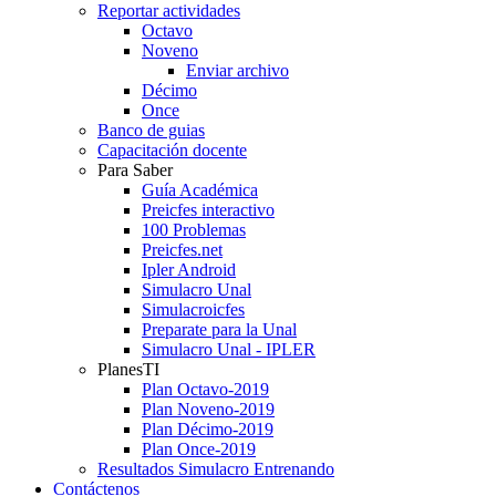
Reportar actividades
Octavo
Noveno
Enviar archivo
Décimo
Once
Banco de guias
Capacitación docente
Para Saber
Guía Académica
Preicfes interactivo
100 Problemas
Preicfes.net
Ipler Android
Simulacro Unal
Simulacroicfes
Preparate para la Unal
Simulacro Unal - IPLER
PlanesTI
Plan Octavo-2019
Plan Noveno-2019
Plan Décimo-2019
Plan Once-2019
Resultados Simulacro Entrenando
Contáctenos