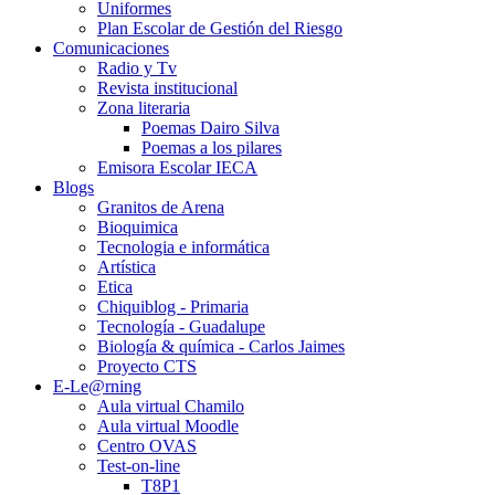
Uniformes
Plan Escolar de Gestión del Riesgo
Comunicaciones
Radio y Tv
Revista institucional
Zona literaria
Poemas Dairo Silva
Poemas a los pilares
Emisora Escolar IECA
Blogs
Granitos de Arena
Bioquimica
Tecnologia e informática
Artística
Etica
Chiquiblog - Primaria
Tecnología - Guadalupe
Biología & química - Carlos Jaimes
Proyecto CTS
E-Le@rning
Aula virtual Chamilo
Aula virtual Moodle
Centro OVAS
Test-on-line
T8P1