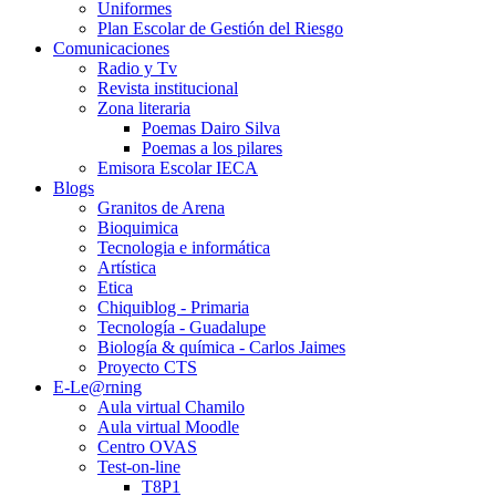
Uniformes
Plan Escolar de Gestión del Riesgo
Comunicaciones
Radio y Tv
Revista institucional
Zona literaria
Poemas Dairo Silva
Poemas a los pilares
Emisora Escolar IECA
Blogs
Granitos de Arena
Bioquimica
Tecnologia e informática
Artística
Etica
Chiquiblog - Primaria
Tecnología - Guadalupe
Biología & química - Carlos Jaimes
Proyecto CTS
E-Le@rning
Aula virtual Chamilo
Aula virtual Moodle
Centro OVAS
Test-on-line
T8P1