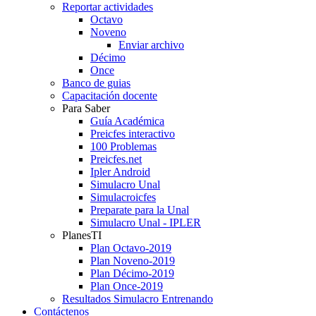
Reportar actividades
Octavo
Noveno
Enviar archivo
Décimo
Once
Banco de guias
Capacitación docente
Para Saber
Guía Académica
Preicfes interactivo
100 Problemas
Preicfes.net
Ipler Android
Simulacro Unal
Simulacroicfes
Preparate para la Unal
Simulacro Unal - IPLER
PlanesTI
Plan Octavo-2019
Plan Noveno-2019
Plan Décimo-2019
Plan Once-2019
Resultados Simulacro Entrenando
Contáctenos