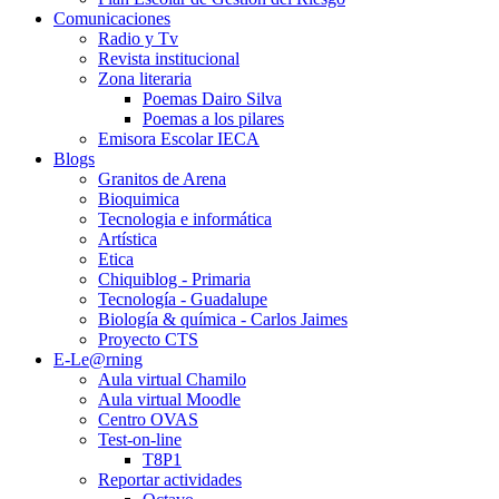
Comunicaciones
Radio y Tv
Revista institucional
Zona literaria
Poemas Dairo Silva
Poemas a los pilares
Emisora Escolar IECA
Blogs
Granitos de Arena
Bioquimica
Tecnologia e informática
Artística
Etica
Chiquiblog - Primaria
Tecnología - Guadalupe
Biología & química - Carlos Jaimes
Proyecto CTS
E-Le@rning
Aula virtual Chamilo
Aula virtual Moodle
Centro OVAS
Test-on-line
T8P1
Reportar actividades