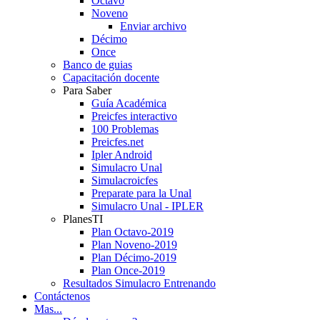
Octavo
Noveno
Enviar archivo
Décimo
Once
Banco de guias
Capacitación docente
Para Saber
Guía Académica
Preicfes interactivo
100 Problemas
Preicfes.net
Ipler Android
Simulacro Unal
Simulacroicfes
Preparate para la Unal
Simulacro Unal - IPLER
PlanesTI
Plan Octavo-2019
Plan Noveno-2019
Plan Décimo-2019
Plan Once-2019
Resultados Simulacro Entrenando
Contáctenos
Mas...