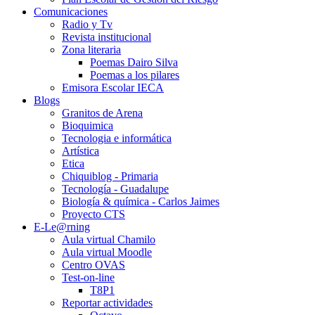
Comunicaciones
Radio y Tv
Revista institucional
Zona literaria
Poemas Dairo Silva
Poemas a los pilares
Emisora Escolar IECA
Blogs
Granitos de Arena
Bioquimica
Tecnologia e informática
Artística
Etica
Chiquiblog - Primaria
Tecnología - Guadalupe
Biología & química - Carlos Jaimes
Proyecto CTS
E-Le@rning
Aula virtual Chamilo
Aula virtual Moodle
Centro OVAS
Test-on-line
T8P1
Reportar actividades