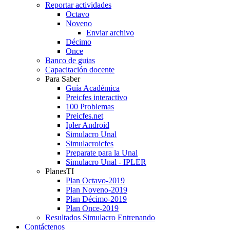
Reportar actividades
Octavo
Noveno
Enviar archivo
Décimo
Once
Banco de guias
Capacitación docente
Para Saber
Guía Académica
Preicfes interactivo
100 Problemas
Preicfes.net
Ipler Android
Simulacro Unal
Simulacroicfes
Preparate para la Unal
Simulacro Unal - IPLER
PlanesTI
Plan Octavo-2019
Plan Noveno-2019
Plan Décimo-2019
Plan Once-2019
Resultados Simulacro Entrenando
Contáctenos