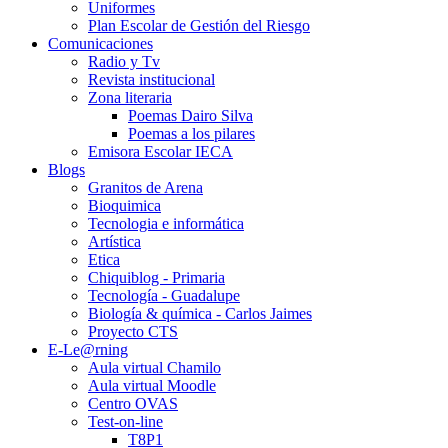
Uniformes
Plan Escolar de Gestión del Riesgo
Comunicaciones
Radio y Tv
Revista institucional
Zona literaria
Poemas Dairo Silva
Poemas a los pilares
Emisora Escolar IECA
Blogs
Granitos de Arena
Bioquimica
Tecnologia e informática
Artística
Etica
Chiquiblog - Primaria
Tecnología - Guadalupe
Biología & química - Carlos Jaimes
Proyecto CTS
E-Le@rning
Aula virtual Chamilo
Aula virtual Moodle
Centro OVAS
Test-on-line
T8P1