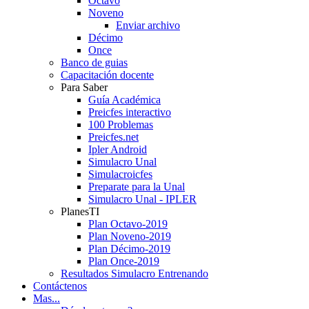
Octavo
Noveno
Enviar archivo
Décimo
Once
Banco de guias
Capacitación docente
Para Saber
Guía Académica
Preicfes interactivo
100 Problemas
Preicfes.net
Ipler Android
Simulacro Unal
Simulacroicfes
Preparate para la Unal
Simulacro Unal - IPLER
PlanesTI
Plan Octavo-2019
Plan Noveno-2019
Plan Décimo-2019
Plan Once-2019
Resultados Simulacro Entrenando
Contáctenos
Mas...