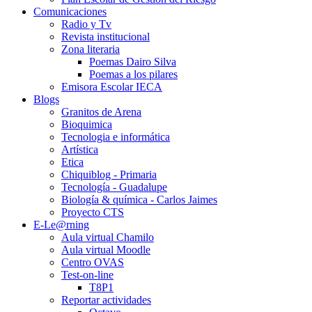
Comunicaciones
Radio y Tv
Revista institucional
Zona literaria
Poemas Dairo Silva
Poemas a los pilares
Emisora Escolar IECA
Blogs
Granitos de Arena
Bioquimica
Tecnologia e informática
Artística
Etica
Chiquiblog - Primaria
Tecnología - Guadalupe
Biología & química - Carlos Jaimes
Proyecto CTS
E-Le@rning
Aula virtual Chamilo
Aula virtual Moodle
Centro OVAS
Test-on-line
T8P1
Reportar actividades