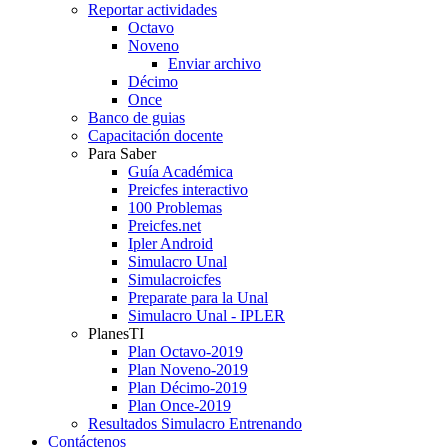
Reportar actividades
Octavo
Noveno
Enviar archivo
Décimo
Once
Banco de guias
Capacitación docente
Para Saber
Guía Académica
Preicfes interactivo
100 Problemas
Preicfes.net
Ipler Android
Simulacro Unal
Simulacroicfes
Preparate para la Unal
Simulacro Unal - IPLER
PlanesTI
Plan Octavo-2019
Plan Noveno-2019
Plan Décimo-2019
Plan Once-2019
Resultados Simulacro Entrenando
Contáctenos