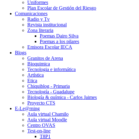
Uniformes
Plan Escolar de Gestión del Riesgo
Comunicaciones
Radio y Tv
Revista institucional
Zona literaria
Poemas Dairo Silva
Poemas a los pilares
Emisora Escolar IECA
Blogs
Granitos de Arena
Bioquimica
Tecnologia e informática
Artística
Etica
Chiquiblog - Primaria
Tecnología - Guadalupe
Biología & química - Carlos Jaimes
Proyecto CTS
E-Le@rning
Aula virtual Chamilo
Aula virtual Moodle
Centro OVAS
Test-on-line
T8P1