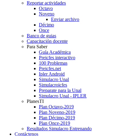
Reportar actividades
Octavo
Noveno
Enviar archivo
Décimo
Once
Banco de guias
Capacitación docente
Para Saber
Guía Académica
Preicfes interactivo
100 Problemas
Preicfes.net
Ipler Android
Simulacro Unal
Simulacroicfes
Preparate para la Unal
Simulacro Unal - IPLER
PlanesTI
Plan Octavo-2019
Plan Noveno-2019
Plan Décimo-2019
Plan Once-2019
Resultados Simulacro Entrenando
Contáctenos