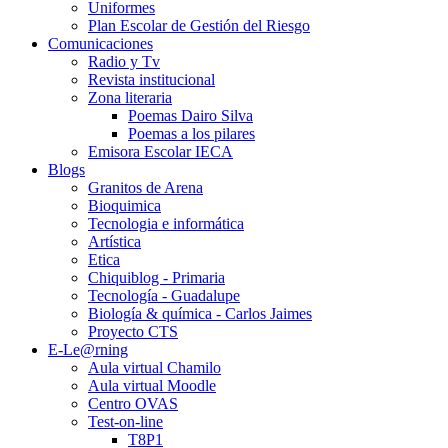
Uniformes
Plan Escolar de Gestión del Riesgo
Comunicaciones
Radio y Tv
Revista institucional
Zona literaria
Poemas Dairo Silva
Poemas a los pilares
Emisora Escolar IECA
Blogs
Granitos de Arena
Bioquimica
Tecnologia e informática
Artística
Etica
Chiquiblog - Primaria
Tecnología - Guadalupe
Biología & química - Carlos Jaimes
Proyecto CTS
E-Le@rning
Aula virtual Chamilo
Aula virtual Moodle
Centro OVAS
Test-on-line
T8P1