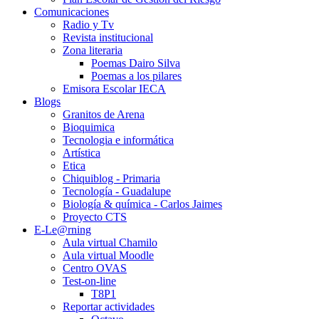
Comunicaciones
Radio y Tv
Revista institucional
Zona literaria
Poemas Dairo Silva
Poemas a los pilares
Emisora Escolar IECA
Blogs
Granitos de Arena
Bioquimica
Tecnologia e informática
Artística
Etica
Chiquiblog - Primaria
Tecnología - Guadalupe
Biología & química - Carlos Jaimes
Proyecto CTS
E-Le@rning
Aula virtual Chamilo
Aula virtual Moodle
Centro OVAS
Test-on-line
T8P1
Reportar actividades