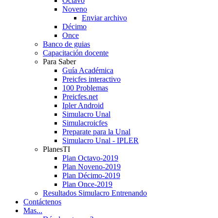
Octavo
Noveno
Enviar archivo
Décimo
Once
Banco de guias
Capacitación docente
Para Saber
Guía Académica
Preicfes interactivo
100 Problemas
Preicfes.net
Ipler Android
Simulacro Unal
Simulacroicfes
Preparate para la Unal
Simulacro Unal - IPLER
PlanesTI
Plan Octavo-2019
Plan Noveno-2019
Plan Décimo-2019
Plan Once-2019
Resultados Simulacro Entrenando
Contáctenos
Mas...