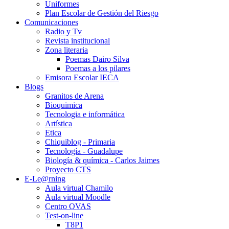
Uniformes
Plan Escolar de Gestión del Riesgo
Comunicaciones
Radio y Tv
Revista institucional
Zona literaria
Poemas Dairo Silva
Poemas a los pilares
Emisora Escolar IECA
Blogs
Granitos de Arena
Bioquimica
Tecnologia e informática
Artística
Etica
Chiquiblog - Primaria
Tecnología - Guadalupe
Biología & química - Carlos Jaimes
Proyecto CTS
E-Le@rning
Aula virtual Chamilo
Aula virtual Moodle
Centro OVAS
Test-on-line
T8P1