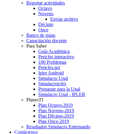
Reportar actividades
Octavo
Noveno
Enviar archivo
Décimo
Once
Banco de guias
Capacitación docente
Para Saber
Guía Académica
Preicfes interactivo
100 Problemas
Preicfes.net
Ipler Android
Simulacro Unal
Simulacroicfes
Preparate para la Unal
Simulacro Unal - IPLER
PlanesTI
Plan Octavo-2019
Plan Noveno-2019
Plan Décimo-2019
Plan Once-2019
Resultados Simulacro Entrenando
Contáctenos