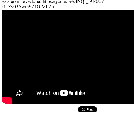
esta gran trayectoria! https://youtu.be/s4NQ-_iAP6U?
si=Yv93AwmSZ1OjMFZu
Copyright © 2026
I. E. Ciudad de Asís - Carrera 18 No. 8-83 Barrio San
Rights Reserved.
Francisco. Tel: 4228117 - 4229111 - Puerto Asís - Putumayo