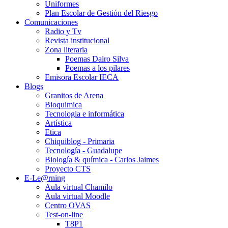
Uniformes
Plan Escolar de Gestión del Riesgo
Comunicaciones
Radio y Tv
Revista institucional
Zona literaria
Poemas Dairo Silva
Poemas a los pilares
Emisora Escolar IECA
Blogs
Granitos de Arena
Bioquimica
Tecnologia e informática
Artística
Etica
Chiquiblog - Primaria
Tecnología - Guadalupe
Biología & química - Carlos Jaimes
Proyecto CTS
E-Le@rning
Aula virtual Chamilo
Aula virtual Moodle
Centro OVAS
Test-on-line
T8P1