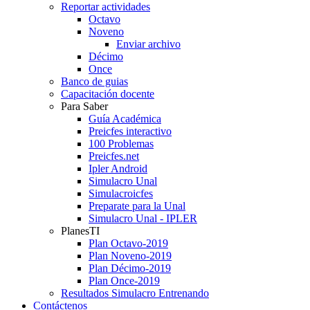
Reportar actividades
Octavo
Noveno
Enviar archivo
Décimo
Once
Banco de guias
Capacitación docente
Para Saber
Guía Académica
Preicfes interactivo
100 Problemas
Preicfes.net
Ipler Android
Simulacro Unal
Simulacroicfes
Preparate para la Unal
Simulacro Unal - IPLER
PlanesTI
Plan Octavo-2019
Plan Noveno-2019
Plan Décimo-2019
Plan Once-2019
Resultados Simulacro Entrenando
Contáctenos