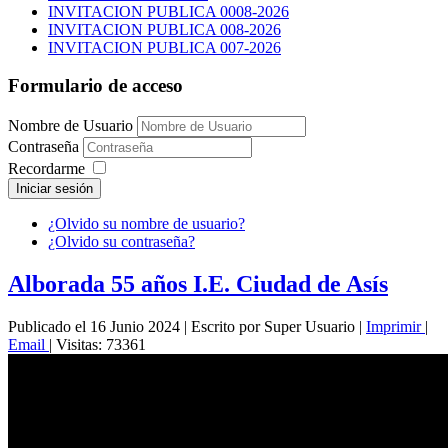
INVITACION PUBLICA 0008-2026
INVITACION PUBLICA 008-2026
INVITACION PUBLICA 007-2026
Formulario de acceso
Nombre de Usuario
Contraseña
Recordarme
Iniciar sesión
¿Olvido su nombre de usuario?
¿Olvido su contraseña?
Alborada 55 años I.E. Ciudad de Asís
Publicado el 16 Junio 2024
|
Escrito por Super Usuario
|
Imprimir
|
Email
|
Visitas: 73361