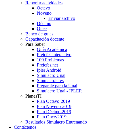
Reportar actividades
Octavo
Noveno
Enviar archivo
Décimo
Once
Banco de guias
Capacitación docente
Para Saber
Guía Académica
Preicfes interactivo
100 Problemas
Preicfes.net
Ipler Android
Simulacro Unal
Simulacroicfes
Preparate para la Unal
Simulacro Unal - IPLER
PlanesTI
Plan Octavo-2019
Plan Noveno-2019
Plan Décimo-2019
Plan Once-2019
Resultados Simulacro Entrenando
Contáctenos