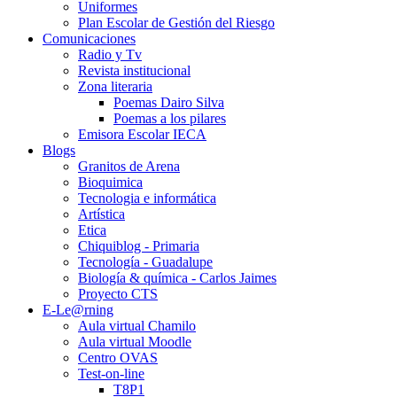
Uniformes
Plan Escolar de Gestión del Riesgo
Comunicaciones
Radio y Tv
Revista institucional
Zona literaria
Poemas Dairo Silva
Poemas a los pilares
Emisora Escolar IECA
Blogs
Granitos de Arena
Bioquimica
Tecnologia e informática
Artística
Etica
Chiquiblog - Primaria
Tecnología - Guadalupe
Biología & química - Carlos Jaimes
Proyecto CTS
E-Le@rning
Aula virtual Chamilo
Aula virtual Moodle
Centro OVAS
Test-on-line
T8P1