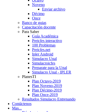
Octavo
Noveno
Enviar archivo
Décimo
Once
Banco de guias
Capacitación docente
Para Saber
Guía Académica
Preicfes interactivo
100 Problemas
Preicfes.net
Ipler Android
Simulacro Unal
Simulacroicfes
Preparate para la Unal
Simulacro Unal - IPLER
PlanesTI
Plan Octavo-2019
Plan Noveno-2019
Plan Décimo-2019
Plan Once-2019
Resultados Simulacro Entrenando
Contáctenos
Mas...