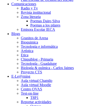
Comunicaciones
Radio y Tv
Revista institucional
Zona literaria
Poemas Dairo Silva
Poemas a los pilares
Emisora Escolar IECA
Blogs
Granitos de Arena
Bioquimica
Tecnologia e informática
Artística
Etica
Chiquiblog - Primaria
Tecnología - Guadalupe
Biología & química - Carlos Jaimes
Proyecto CTS
E-Le@rning
Aula virtual Chamilo
Aula virtual Moodle
Centro OVAS
Test-on-line
T8P1
Reportar actividades