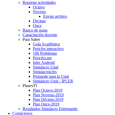
Reportar actividades
Octavo
Noveno
Enviar archivo
Décimo
Once
Banco de guias
Capacitación docente
Para Saber
Guía Académica
Preicfes interactivo
100 Problemas
Preicfes.net
Ipler Android
Simulacro Unal
Simulacroicfes
Preparate para la Unal
Simulacro Unal - IPLER
PlanesTI
Plan Octavo-2019
Plan Noveno-2019
Plan Décimo-2019
Plan Once-2019
Resultados Simulacro Entrenando
Contáctenos