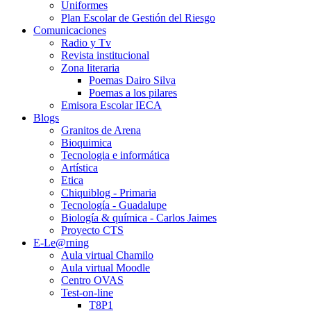
Uniformes
Plan Escolar de Gestión del Riesgo
Comunicaciones
Radio y Tv
Revista institucional
Zona literaria
Poemas Dairo Silva
Poemas a los pilares
Emisora Escolar IECA
Blogs
Granitos de Arena
Bioquimica
Tecnologia e informática
Artística
Etica
Chiquiblog - Primaria
Tecnología - Guadalupe
Biología & química - Carlos Jaimes
Proyecto CTS
E-Le@rning
Aula virtual Chamilo
Aula virtual Moodle
Centro OVAS
Test-on-line
T8P1