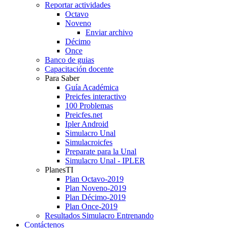
Reportar actividades
Octavo
Noveno
Enviar archivo
Décimo
Once
Banco de guias
Capacitación docente
Para Saber
Guía Académica
Preicfes interactivo
100 Problemas
Preicfes.net
Ipler Android
Simulacro Unal
Simulacroicfes
Preparate para la Unal
Simulacro Unal - IPLER
PlanesTI
Plan Octavo-2019
Plan Noveno-2019
Plan Décimo-2019
Plan Once-2019
Resultados Simulacro Entrenando
Contáctenos