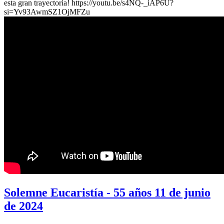
esta gran trayectoria! https://youtu.be/s4NQ-_iAP6U?
si=Yv93AwmSZ1OjMFZu
Solemne Eucaristía - 55 años 11 de junio
de 2024