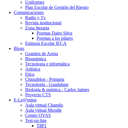
Uniformes
Plan Escolar de Gestión del Riesgo
Comunicaciones
Radio y Tv
Revista institucional
Zona literaria
Poemas Dairo Silva
Poemas a los pilares
Emisora Escolar IECA
Blogs
Granitos de Arena
Bioquimica
Tecnologia e informática
Artística
Etica
Chiquiblog - Primaria
Tecnología - Guadalupe
Biología & química - Carlos Jaimes
Proyecto CTS
E-Le@rning
Aula virtual Chamilo
Aula virtual Moodle
Centro OVAS
Test-on-line
T8P1