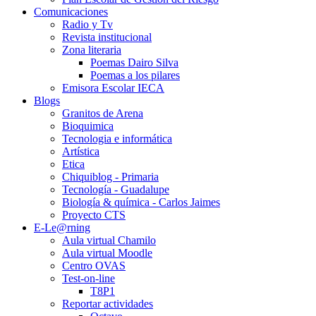
Comunicaciones
Radio y Tv
Revista institucional
Zona literaria
Poemas Dairo Silva
Poemas a los pilares
Emisora Escolar IECA
Blogs
Granitos de Arena
Bioquimica
Tecnologia e informática
Artística
Etica
Chiquiblog - Primaria
Tecnología - Guadalupe
Biología & química - Carlos Jaimes
Proyecto CTS
E-Le@rning
Aula virtual Chamilo
Aula virtual Moodle
Centro OVAS
Test-on-line
T8P1
Reportar actividades