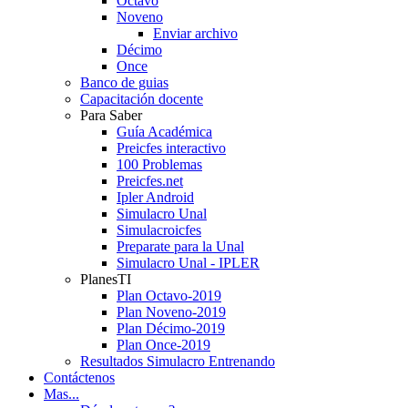
Octavo
Noveno
Enviar archivo
Décimo
Once
Banco de guias
Capacitación docente
Para Saber
Guía Académica
Preicfes interactivo
100 Problemas
Preicfes.net
Ipler Android
Simulacro Unal
Simulacroicfes
Preparate para la Unal
Simulacro Unal - IPLER
PlanesTI
Plan Octavo-2019
Plan Noveno-2019
Plan Décimo-2019
Plan Once-2019
Resultados Simulacro Entrenando
Contáctenos
Mas...