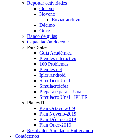
Reportar actividades
Octavo
Noveno
Enviar archivo
Décimo
Once
Banco de guias
Capacitación docente
Para Saber
Guía Académica
Preicfes interactivo
100 Problemas
Preicfes.net
Ipler Android
Simulacro Unal
Simulacroicfes
Preparate para la Unal
Simulacro Unal - IPLER
PlanesTI
Plan Octavo-2019
Plan Noveno-2019
Plan Décimo-2019
Plan Once-2019
Resultados Simulacro Entrenando
Contáctenos