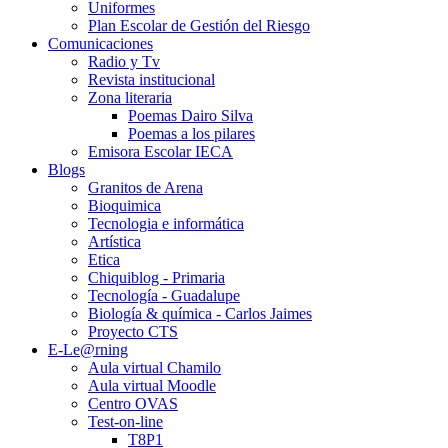
Uniformes
Plan Escolar de Gestión del Riesgo
Comunicaciones
Radio y Tv
Revista institucional
Zona literaria
Poemas Dairo Silva
Poemas a los pilares
Emisora Escolar IECA
Blogs
Granitos de Arena
Bioquimica
Tecnologia e informática
Artística
Etica
Chiquiblog - Primaria
Tecnología - Guadalupe
Biología & química - Carlos Jaimes
Proyecto CTS
E-Le@rning
Aula virtual Chamilo
Aula virtual Moodle
Centro OVAS
Test-on-line
T8P1